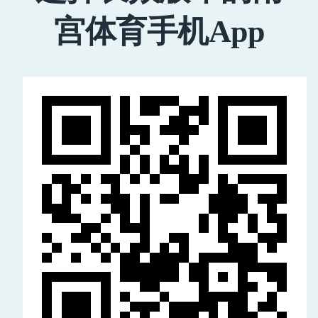
宫体育手机App