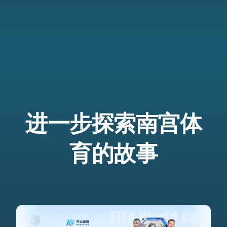
进一步探索南宫体
育的故事